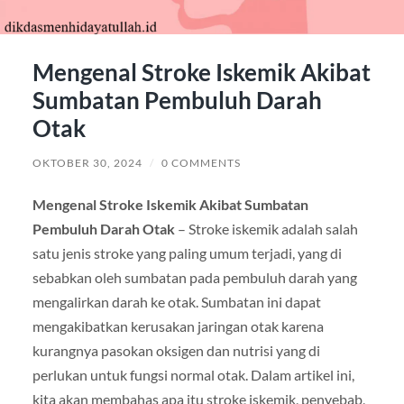
Mengenal Stroke Iskemik Akibat
Sumbatan Pembuluh Darah
Otak
OKTOBER 30, 2024
/
0 COMMENTS
Mengenal Stroke Iskemik Akibat Sumbatan
Pembuluh Darah Otak
– Stroke iskemik adalah salah
satu jenis stroke yang paling umum terjadi, yang di
sebabkan oleh sumbatan pada pembuluh darah yang
mengalirkan darah ke otak. Sumbatan ini dapat
mengakibatkan kerusakan jaringan otak karena
kurangnya pasokan oksigen dan nutrisi yang di
perlukan untuk fungsi normal otak. Dalam artikel ini,
kita akan membahas apa itu stroke iskemik, penyebab,