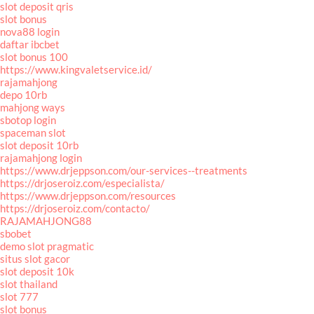
slot deposit qris
slot bonus
nova88 login
daftar ibcbet
slot bonus 100
https://www.kingvaletservice.id/
rajamahjong
depo 10rb
mahjong ways
sbotop login
spaceman slot
slot deposit 10rb
rajamahjong login
https://www.drjeppson.com/our-services--treatments
https://drjoseroiz.com/especialista/
https://www.drjeppson.com/resources
https://drjoseroiz.com/contacto/
RAJAMAHJONG88
sbobet
demo slot pragmatic
situs slot gacor
slot deposit 10k
slot thailand
slot 777
slot bonus