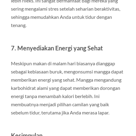
lebih rileks. Ini sangat bermanfaat bagi mereka yang
sering mengalami stres setelah seharian beraktivitas,
sehingga memudahkan Anda untuk tidur dengan
tenang.
7. Menyediakan Energi yang Sehat
Meskipun makan di malam hari biasanya dianggap
sebagai kebiasaan buruk, mengonsumsi mangga dapat
memberikan energi yang sehat. Mangga mengandung
karbohidrat alami yang dapat memberikan dorongan
energi tanpa menambah kalori berlebih. Ini
membuatnya menjadi pilihan camilan yang baik
sebelum tidur, terutama jika Anda merasa lapar.
Kesimpulan