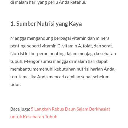
di malam hari yang perlu Anda ketahui.
1. Sumber Nutrisi yang Kaya
Mangga mengandung berbagai vitamin dan mineral
penting, seperti vitamin C, vitamin A, folat, dan serat.
Nutrisi ini berperan penting dalam menjaga kesehatan
tubuh. Mengonsumsi mangga di malam hari dapat
membantu memenuhi kebutuhan nutrisi harian Anda,
terutama jika Anda mencari camilan sehat sebelum
tidur.
Baca juga:
5 Langkah Rebus Daun Salam Berkhasiat
untuk Kesehatan Tubuh