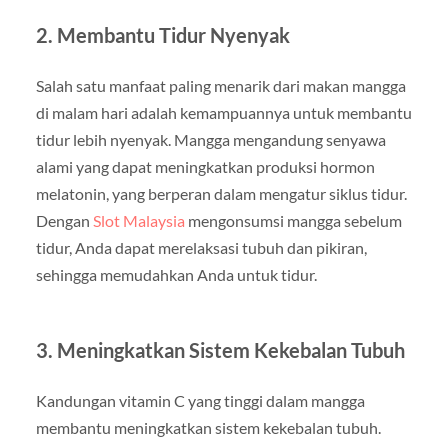
2. Membantu Tidur Nyenyak
Salah satu manfaat paling menarik dari makan mangga
di malam hari adalah kemampuannya untuk membantu
tidur lebih nyenyak. Mangga mengandung senyawa
alami yang dapat meningkatkan produksi hormon
melatonin, yang berperan dalam mengatur siklus tidur.
Dengan
Slot Malaysia
mengonsumsi mangga sebelum
tidur, Anda dapat merelaksasi tubuh dan pikiran,
sehingga memudahkan Anda untuk tidur.
3. Meningkatkan Sistem Kekebalan Tubuh
Kandungan vitamin C yang tinggi dalam mangga
membantu meningkatkan sistem kekebalan tubuh.