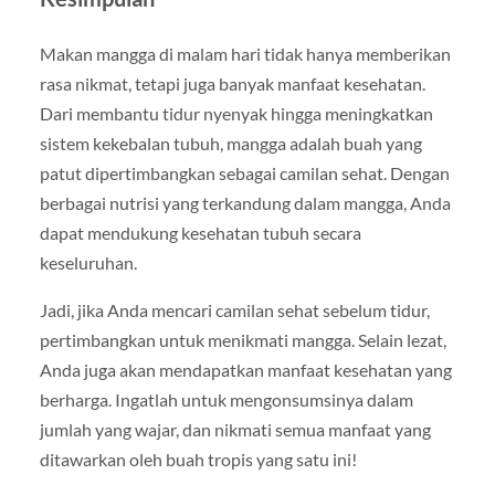
Makan mangga di malam hari tidak hanya memberikan
rasa nikmat, tetapi juga banyak manfaat kesehatan.
Dari membantu tidur nyenyak hingga meningkatkan
sistem kekebalan tubuh, mangga adalah buah yang
patut dipertimbangkan sebagai camilan sehat. Dengan
berbagai nutrisi yang terkandung dalam mangga, Anda
dapat mendukung kesehatan tubuh secara
keseluruhan.
Jadi, jika Anda mencari camilan sehat sebelum tidur,
pertimbangkan untuk menikmati mangga. Selain lezat,
Anda juga akan mendapatkan manfaat kesehatan yang
berharga. Ingatlah untuk mengonsumsinya dalam
jumlah yang wajar, dan nikmati semua manfaat yang
ditawarkan oleh buah tropis yang satu ini!