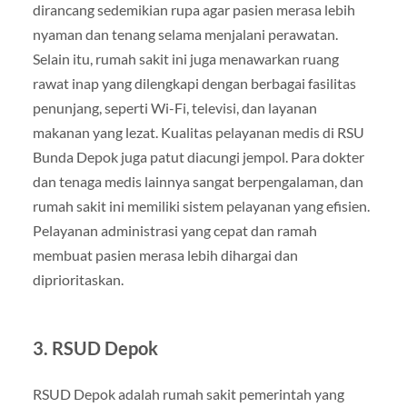
dirancang sedemikian rupa agar pasien merasa lebih
nyaman dan tenang selama menjalani perawatan.
Selain itu, rumah sakit ini juga menawarkan ruang
rawat inap yang dilengkapi dengan berbagai fasilitas
penunjang, seperti Wi-Fi, televisi, dan layanan
makanan yang lezat. Kualitas pelayanan medis di RSU
Bunda Depok juga patut diacungi jempol. Para dokter
dan tenaga medis lainnya sangat berpengalaman, dan
rumah sakit ini memiliki sistem pelayanan yang efisien.
Pelayanan administrasi yang cepat dan ramah
membuat pasien merasa lebih dihargai dan
diprioritaskan.
3. RSUD Depok
RSUD Depok adalah rumah sakit pemerintah yang