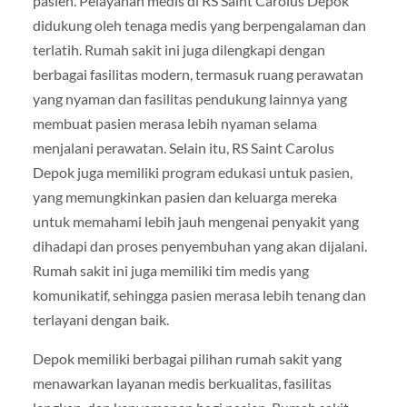
pasien. Pelayanan medis di RS Saint Carolus Depok
didukung oleh tenaga medis yang berpengalaman dan
terlatih. Rumah sakit ini juga dilengkapi dengan
berbagai fasilitas modern, termasuk ruang perawatan
yang nyaman dan fasilitas pendukung lainnya yang
membuat pasien merasa lebih nyaman selama
menjalani perawatan. Selain itu, RS Saint Carolus
Depok juga memiliki program edukasi untuk pasien,
yang memungkinkan pasien dan keluarga mereka
untuk memahami lebih jauh mengenai penyakit yang
dihadapi dan proses penyembuhan yang akan dijalani.
Rumah sakit ini juga memiliki tim medis yang
komunikatif, sehingga pasien merasa lebih tenang dan
terlayani dengan baik.
Depok memiliki berbagai pilihan rumah sakit yang
menawarkan layanan medis berkualitas, fasilitas