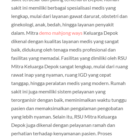
sakit ini memiliki berbagai spesialisasi medis yang
lengkap, mulai dari layanan gawat darurat, obstetri dan
ginekologi, anak, bedah, hingga layanan penyakit
dalam. Mitra
demo mahjong ways
Keluarga Depok
dikenal dengan kualitas layanan medis yang sangat
baik, didukung oleh tenaga medis profesional dan
fasilitas yang memadai. Fasilitas yang dimiliki oleh RSU
Mitra Keluarga Depok sangat lengkap, mulai dari ruang
rawat inap yang nyaman, ruang IGD yang cepat
tanggap, hingga peralatan medis yang modern. Rumah
sakit ini juga memiliki sistem pelayanan yang
terorganisir dengan baik, meminimalkan waktu tunggu
pasien dan memaksimalkan pengalaman pengobatan
yang lebih nyaman. Selain itu, RSU Mitra Keluarga
Depok juga dikenal dengan pelayanan ramah dan
perhatian terhadap kenyamanan pasien. Proses