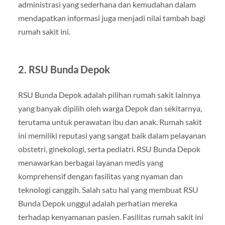
administrasi yang sederhana dan kemudahan dalam
mendapatkan informasi juga menjadi nilai tambah bagi
rumah sakit ini.
2. RSU Bunda Depok
RSU Bunda Depok adalah pilihan rumah sakit lainnya
yang banyak dipilih oleh warga Depok dan sekitarnya,
terutama untuk perawatan ibu dan anak. Rumah sakit
ini memiliki reputasi yang sangat baik dalam pelayanan
obstetri, ginekologi, serta pediatri. RSU Bunda Depok
menawarkan berbagai layanan medis yang
komprehensif dengan fasilitas yang nyaman dan
teknologi canggih. Salah satu hal yang membuat RSU
Bunda Depok unggul adalah perhatian mereka
terhadap kenyamanan pasien. Fasilitas rumah sakit ini