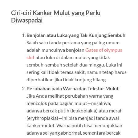
Ciri-ciri Kanker Mulut yang Perlu
Diwaspadai
Benjolan atau Luka yang Tak Kunjung Sembuh
Salah satu tanda pertama yang paling umum
adalah munculnya benjolan
Gates of olympus
slot
atau luka di dalam mulut yang tidak
sembuh-sembuh setelah dua minggu. Luka ini
sering kali tidak terasa sakit, namun tetap harus
diperhatikan jika tidak kunjung hilang.
Perubahan pada Warna dan Tekstur Mulut
Jika Anda melihat perubahan warna yang
mencolok pada bagian mulut—misalnya,
adanya bercak putih (leukoplakia) atau merah
(erythroplakia)—ini bisa menjadi tanda awal
kanker mulut. Warna putih bisa menunjukkan
adanya sel yang abnormal, sementara bercak