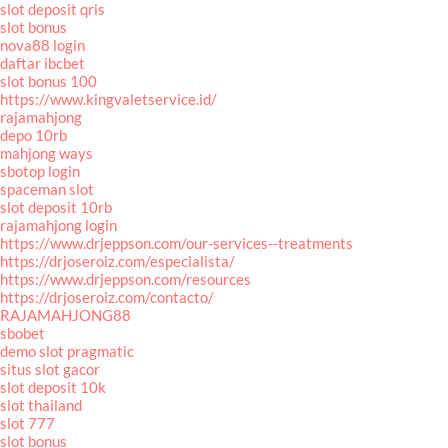
slot deposit qris
slot bonus
nova88 login
daftar ibcbet
slot bonus 100
https://www.kingvaletservice.id/
rajamahjong
depo 10rb
mahjong ways
sbotop login
spaceman slot
slot deposit 10rb
rajamahjong login
https://www.drjeppson.com/our-services--treatments
https://drjoseroiz.com/especialista/
https://www.drjeppson.com/resources
https://drjoseroiz.com/contacto/
RAJAMAHJONG88
sbobet
demo slot pragmatic
situs slot gacor
slot deposit 10k
slot thailand
slot 777
slot bonus