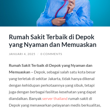
Rumah Sakit Terbaik di Depok
yang Nyaman dan Memuaskan
JANUARI 4, 2025
/
0 COMMENTS
Rumah Sakit Terbaik di Depok yang Nyaman dan
Memuaskan –
Depok, sebagai salah satu kota besar
yang terletak di sekitar Jakarta, tidak hanya dikenal
dengan kehidupan perkotaannya yang sibuk, tetapi
juga dengan berbagai fasilitas kesehatan yang dapat
diandalkan. Banyak
server thailand
rumah sakit di
Depok yang menawarkan pelayanan medis berkualitas,