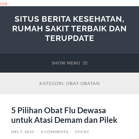
slot
SITUS BERITA KESEHATAN,
RUMAH SAKIT TERBAIK DAN
TERUPDATE
SHOW MENU
KATEGORI:
OBAT-OBATAN
5 Pilihan Obat Flu Dewasa
untuk Atasi Demam dan Pilek
MEI 7, 2025
/
0 COMMENTS
/
STICKY