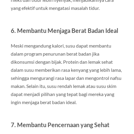
yang efektif untuk mengatasi masalah tidur.
6.
Membantu Menjaga Berat Badan Ideal
Meski mengandung kalori, susu dapat membantu
dalam program penurunan berat badan jika
dikonsumsi dengan bijak. Protein dan lemak sehat
dalam susu memberikan rasa kenyang yang lebih lama,
sehingga mengurangi rasa lapar dan mengontrol nafsu
makan. Selain itu, susu rendah lemak atau susu skim
dapat menjadi pilihan yang tepat bagi mereka yang
ingin menjaga berat badan ideal.
7.
Membantu Pencernaan yang Sehat