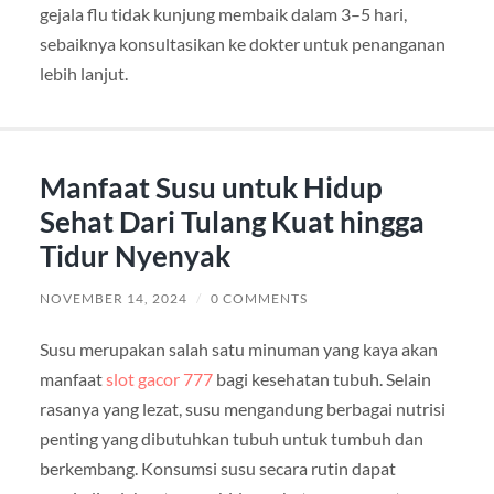
gejala flu tidak kunjung membaik dalam 3–5 hari,
sebaiknya konsultasikan ke dokter untuk penanganan
lebih lanjut.
Manfaat Susu untuk Hidup
Sehat Dari Tulang Kuat hingga
Tidur Nyenyak
NOVEMBER 14, 2024
/
0 COMMENTS
Susu merupakan salah satu minuman yang kaya akan
manfaat
slot gacor 777
bagi kesehatan tubuh. Selain
rasanya yang lezat, susu mengandung berbagai nutrisi
penting yang dibutuhkan tubuh untuk tumbuh dan
berkembang. Konsumsi susu secara rutin dapat