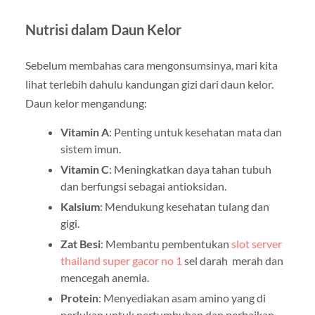
Nutrisi dalam Daun Kelor
Sebelum membahas cara mengonsumsinya, mari kita
lihat terlebih dahulu kandungan gizi dari daun kelor.
Daun kelor mengandung:
Vitamin A
: Penting untuk kesehatan mata dan
sistem imun.
Vitamin C
: Meningkatkan daya tahan tubuh
dan berfungsi sebagai antioksidan.
Kalsium
: Mendukung kesehatan tulang dan
gigi.
Zat Besi
: Membantu pembentukan
slot server
thailand super gacor no 1
sel darah merah dan
mencegah anemia.
Protein
: Menyediakan asam amino yang di
perlukan untuk pertumbuhan dan perbaikan