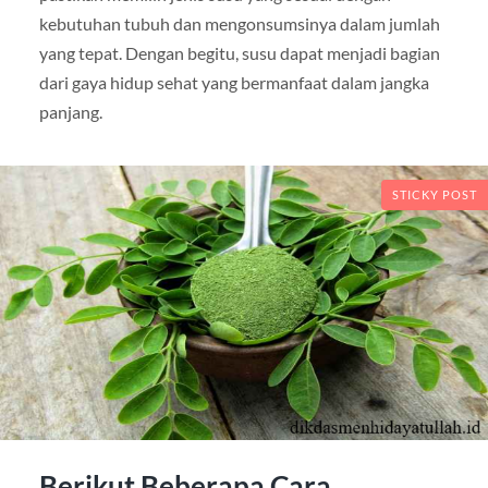
kebutuhan tubuh dan mengonsumsinya dalam jumlah
yang tepat. Dengan begitu, susu dapat menjadi bagian
dari gaya hidup sehat yang bermanfaat dalam jangka
panjang.
STICKY POST
Berikut Beberapa Cara