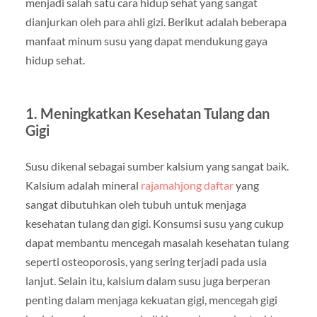
menjadi salah satu cara hidup sehat yang sangat
dianjurkan oleh para ahli gizi. Berikut adalah beberapa
manfaat minum susu yang dapat mendukung gaya
hidup sehat.
1.
Meningkatkan Kesehatan Tulang dan
Gigi
Susu dikenal sebagai sumber kalsium yang sangat baik.
Kalsium adalah mineral
rajamahjong daftar
yang
sangat dibutuhkan oleh tubuh untuk menjaga
kesehatan tulang dan gigi. Konsumsi susu yang cukup
dapat membantu mencegah masalah kesehatan tulang
seperti osteoporosis, yang sering terjadi pada usia
lanjut. Selain itu, kalsium dalam susu juga berperan
penting dalam menjaga kekuatan gigi, mencegah gigi