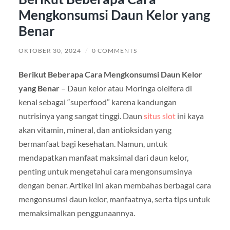
Mengkonsumsi Daun Kelor yang
Benar
OKTOBER 30, 2024
/
0 COMMENTS
Berikut Beberapa Cara Mengkonsumsi Daun Kelor
yang Benar
– Daun kelor atau Moringa oleifera di
kenal sebagai “superfood” karena kandungan
nutrisinya yang sangat tinggi. Daun
situs slot
ini kaya
akan vitamin, mineral, dan antioksidan yang
bermanfaat bagi kesehatan. Namun, untuk
mendapatkan manfaat maksimal dari daun kelor,
penting untuk mengetahui cara mengonsumsinya
dengan benar. Artikel ini akan membahas berbagai cara
mengonsumsi daun kelor, manfaatnya, serta tips untuk
memaksimalkan penggunaannya.