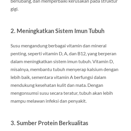
berlubang, dan memperbaiki kerusakan pada struktur
gigi.
2.
Meningkatkan Sistem Imun Tubuh
Susu mengandung berbagai vitamin dan mineral
penting, seperti vitamin D, A, dan B12, yang berperan
dalam meningkatkan sistem imun tubuh. Vitamin D,
misalnya, membantu tubuh menyerap kalsium dengan
lebih baik, sementara vitamin A berfungsi dalam
mendukung kesehatan kulit dan mata. Dengan
mengonsumsi susu secara teratur, tubuh akan lebih
mampu melawan infeksi dan penyakit.
3.
Sumber Protein Berkualitas