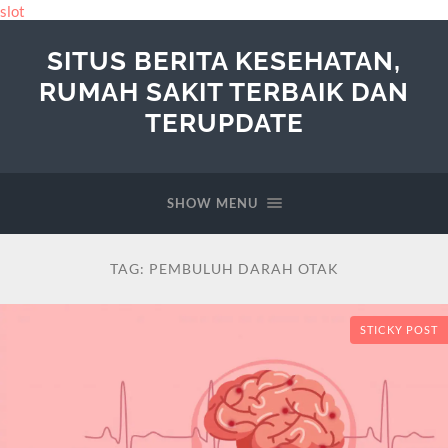
slot
SITUS BERITA KESEHATAN,
RUMAH SAKIT TERBAIK DAN
TERUPDATE
SHOW MENU
TAG:
PEMBULUH DARAH OTAK
STICKY POST