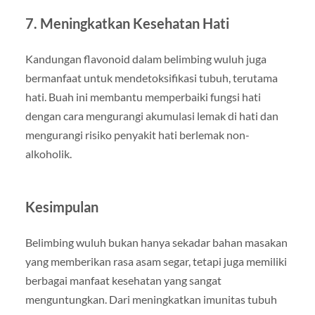
7.
Meningkatkan Kesehatan Hati
Kandungan flavonoid dalam belimbing wuluh juga
bermanfaat untuk mendetoksifikasi tubuh, terutama
hati. Buah ini membantu memperbaiki fungsi hati
dengan cara mengurangi akumulasi lemak di hati dan
mengurangi risiko penyakit hati berlemak non-
alkoholik.
Kesimpulan
Belimbing wuluh bukan hanya sekadar bahan masakan
yang memberikan rasa asam segar, tetapi juga memiliki
berbagai manfaat kesehatan yang sangat
menguntungkan. Dari meningkatkan imunitas tubuh