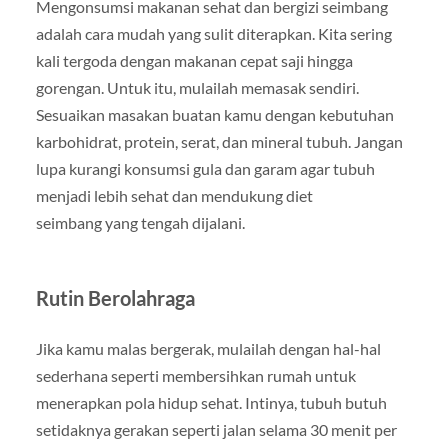
Mengonsumsi makanan sehat dan bergizi seimbang
adalah cara mudah yang sulit diterapkan. Kita sering
kali tergoda dengan makanan cepat saji hingga
gorengan. Untuk itu, mulailah memasak sendiri.
Sesuaikan masakan buatan kamu dengan kebutuhan
karbohidrat, protein, serat, dan mineral tubuh. Jangan
lupa kurangi konsumsi gula dan garam agar tubuh
menjadi lebih sehat dan mendukung diet
seimbang yang tengah dijalani.
Rutin Berolahraga
Jika kamu malas bergerak, mulailah dengan hal-hal
sederhana seperti membersihkan rumah untuk
menerapkan pola hidup sehat. Intinya, tubuh butuh
setidaknya gerakan seperti jalan selama 30 menit per