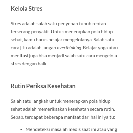
Kelola Stres
Stres adalah salah satu penyebab tubuh rentan
terserang penyakit. Untuk menerapkan pola hidup
sehat, kamu harus belajar mengelolanya. Salah satu
cara jitu adalah jangan
overthinking
. Belajar yoga atau
meditasi juga bisa menjadi salah satu cara mengelola
stres dengan baik.
Rutin Periksa Kesehatan
Salah satu langkah untuk menerapkan pola hidup
sehat adalah memeriksakan kesehatan secara rutin.
Sebab, terdapat beberapa manfaat dari hal ini yaitu:
Mendeteksi masalah medis saat ini atau yang