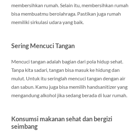
membersihkan rumah. Selain itu, membersihkan rumah
bisa membuatmu berolahraga. Pastikan juga rumah
memiliki sirkulasi udara yang baik.
Sering Mencuci Tangan
Mencuci tangan adalah bagian dari pola hidup sehat.
Tanpa kita sadari, tangan bisa masuk ke hidung dan
mulut. Untuk itu seringlah mencuci tangan dengan air
dan sabun. Kamu juga bisa memilih handsanitizer yang
mengandung alkohol jika sedang berada di luar rumah.
Konsumsi makanan sehat dan bergizi
seimbang