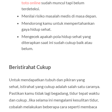
toto online
sudah muncul tapi belum
terdeteksi.
Menilai risiko masalah medis di masa depan.
Mendorong kamu untuk mempertahankan
gaya hidup sehat.
Mengecek apakah pola hidup sehat yang
diterapkan saat ini sudah cukup baik atau
belum.
Beristirahat Cukup
Untuk mendapatkan tubuh dan pikiran yang
sehat, istirahat yang cukup adalah salah satu caranya.
Pastikan kamu tidak lagi begadang, tidur tepat waktu
dan cukup. Jika selama ini mengalami kesulitan tidur,
cobalah melakukan beberapa cara seperti membaca