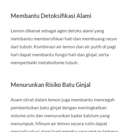
Membantu Detoksifikasi Alami
Lemon dikenal sebagai agen detoks alami yang
membantu membersihkan hati dan membuang racun
dari tubuh. Kombinasi air lemon dan air putih di pagi
hari dapat membantu fungsi hati dan ginjal, serta
memperbaiki metabolisme tubuh.
Menurunkan Risiko Batu Ginjal
Asam sitrat dalam lemon juga membantu mencegah
pembentukan batu ginjal dengan meningkatkan
volume urin dan menurunkan kadar kalsium yang
menumpuk. Minum air lemon secara rutin dapat
menjadi solusi alami bagi mereka yang rentan terkena