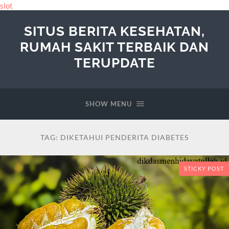
slot
SITUS BERITA KESEHATAN,
RUMAH SAKIT TERBAIK DAN
TERUPDATE
SHOW MENU
TAG:
DIKETAHUI PENDERITA DIABETES
STICKY POST