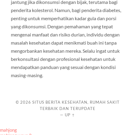
jantung jika dikonsumsi dengan bijak, terutama bagi
penderita kolesterol. Namun, bagi penderita diabetes,
penting untuk memperhatikan kadar gula dan porsi
yang dikonsumsi. Dengan pemahaman yang tepat
mengenai manfaat dan risiko durian, individu dengan
masalah kesehatan dapat menikmati buah ini tanpa
mengorbankan kesehatan mereka. Selalu ingat untuk
berkonsultasi dengan profesional kesehatan untuk
mendapatkan panduan yang sesuai dengan kondisi
masing-masing.
© 2026
SITUS BERITA KESEHATAN, RUMAH SAKIT
TERBAIK DAN TERUPDATE
—
UP ↑
mahjong