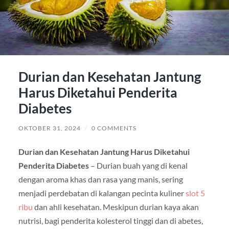
Durian dan Kesehatan Jantung
Harus Diketahui Penderita
Diabetes
OKTOBER 31, 2024
/
0 COMMENTS
Durian dan Kesehatan Jantung Harus Diketahui
Penderita Diabetes
– Durian buah yang di kenal
dengan aroma khas dan rasa yang manis, sering
menjadi perdebatan di kalangan pecinta kuliner
slot 5
ribu
dan ahli kesehatan. Meskipun durian kaya akan
nutrisi, bagi penderita kolesterol tinggi dan di abetes,