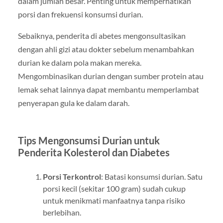
dalam jumlah besar. Penting untuk memperhatikan
porsi dan frekuensi konsumsi durian.
Sebaiknya, penderita di abetes mengonsultasikan
dengan ahli gizi atau dokter sebelum menambahkan
durian ke dalam pola makan mereka.
Mengombinasikan durian dengan sumber protein atau
lemak sehat lainnya dapat membantu memperlambat
penyerapan gula ke dalam darah.
Tips Mengonsumsi Durian untuk
Penderita Kolesterol dan Diabetes
Porsi Terkontrol
: Batasi konsumsi durian. Satu
porsi kecil (sekitar 100 gram) sudah cukup
untuk menikmati manfaatnya tanpa risiko
berlebihan.