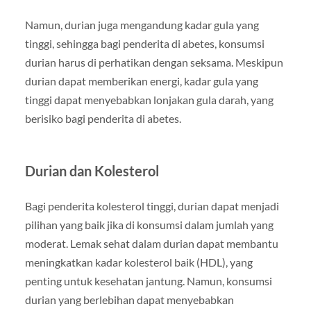
Namun, durian juga mengandung kadar gula yang
tinggi, sehingga bagi penderita di abetes, konsumsi
durian harus di perhatikan dengan seksama. Meskipun
durian dapat memberikan energi, kadar gula yang
tinggi dapat menyebabkan lonjakan gula darah, yang
berisiko bagi penderita di abetes.
Durian dan Kolesterol
Bagi penderita kolesterol tinggi, durian dapat menjadi
pilihan yang baik jika di konsumsi dalam jumlah yang
moderat. Lemak sehat dalam durian dapat membantu
meningkatkan kadar kolesterol baik (HDL), yang
penting untuk kesehatan jantung. Namun, konsumsi
durian yang berlebihan dapat menyebabkan