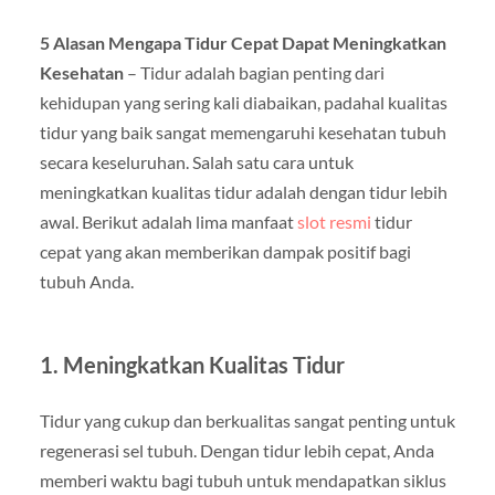
5 Alasan Mengapa Tidur Cepat Dapat Meningkatkan
Kesehatan
– Tidur adalah bagian penting dari
kehidupan yang sering kali diabaikan, padahal kualitas
tidur yang baik sangat memengaruhi kesehatan tubuh
secara keseluruhan. Salah satu cara untuk
meningkatkan kualitas tidur adalah dengan tidur lebih
awal. Berikut adalah lima manfaat
slot resmi
tidur
cepat yang akan memberikan dampak positif bagi
tubuh Anda.
1. Meningkatkan Kualitas Tidur
Tidur yang cukup dan berkualitas sangat penting untuk
regenerasi sel tubuh. Dengan tidur lebih cepat, Anda
memberi waktu bagi tubuh untuk mendapatkan siklus