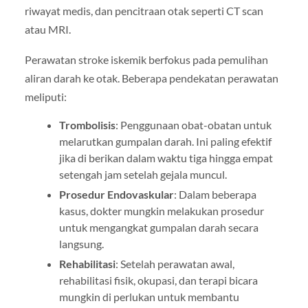
riwayat medis, dan pencitraan otak seperti CT scan
atau MRI.
Perawatan stroke iskemik berfokus pada pemulihan
aliran darah ke otak. Beberapa pendekatan perawatan
meliputi:
Trombolisis
: Penggunaan obat-obatan untuk
melarutkan gumpalan darah. Ini paling efektif
jika di berikan dalam waktu tiga hingga empat
setengah jam setelah gejala muncul.
Prosedur Endovaskular
: Dalam beberapa
kasus, dokter mungkin melakukan prosedur
untuk mengangkat gumpalan darah secara
langsung.
Rehabilitasi
: Setelah perawatan awal,
rehabilitasi fisik, okupasi, dan terapi bicara
mungkin di perlukan untuk membantu