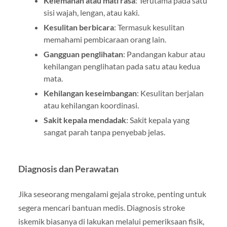
Kelemahan atau mati rasa
: Terutama pada satu
sisi wajah, lengan, atau kaki.
Kesulitan berbicara
: Termasuk kesulitan
memahami pembicaraan orang lain.
Gangguan penglihatan
: Pandangan kabur atau
kehilangan penglihatan pada satu atau kedua
mata.
Kehilangan keseimbangan
: Kesulitan berjalan
atau kehilangan koordinasi.
Sakit kepala mendadak
: Sakit kepala yang
sangat parah tanpa penyebab jelas.
Diagnosis dan Perawatan
Jika seseorang mengalami gejala stroke, penting untuk
segera mencari bantuan medis. Diagnosis stroke
iskemik biasanya di lakukan melalui pemeriksaan fisik,