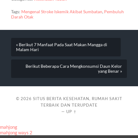
Tags:
Mengenal Stroke Iskemik Akibat Sumbatan
,
Pembuluh
Darah Otak
« Berikut 7 Manfaat Pada Saat Makan Mangga di
Malam Hari
Berikut Beberapa Cara Mengkonsumsi Daun Kelor
yang Benar »
© 2026
SITUS BERITA KESEHATAN, RUMAH SAKIT
TERBAIK DAN TERUPDATE
—
UP ↑
mahjong
mahjong ways 2