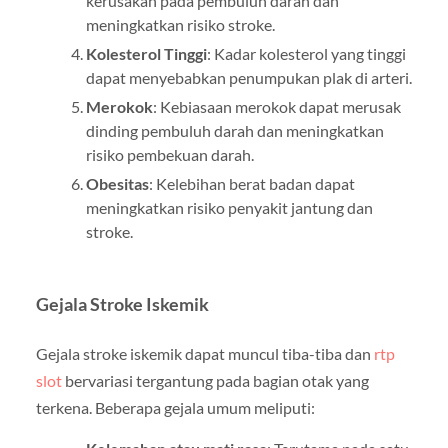
kerusakan pada pembuluh darah dan
meningkatkan risiko stroke.
Kolesterol Tinggi
: Kadar kolesterol yang tinggi
dapat menyebabkan penumpukan plak di arteri.
Merokok
: Kebiasaan merokok dapat merusak
dinding pembuluh darah dan meningkatkan
risiko pembekuan darah.
Obesitas
: Kelebihan berat badan dapat
meningkatkan risiko penyakit jantung dan
stroke.
Gejala Stroke Iskemik
Gejala stroke iskemik dapat muncul tiba-tiba dan
rtp
slot
bervariasi tergantung pada bagian otak yang
terkena. Beberapa gejala umum meliputi: