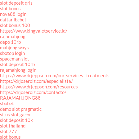
slot deposit qris
slot bonus
nova88 login
daftar ibcbet
slot bonus 100
https://www.kingvaletservice.id/
rajamahjong
depo 10rb
mahjong ways
sbotop login
spaceman slot
slot deposit 10rb
rajamahjong login
https://www.drjeppson.com/our-services--treatments
https://drjoseroiz.com/especialista/
https://www.drjeppson.com/resources
https://drjoseroiz.com/contacto/
RAJAMAHJONG88
sbobet
demo slot pragmatic
situs slot gacor
slot deposit 10k
slot thailand
slot 777
slot bonus