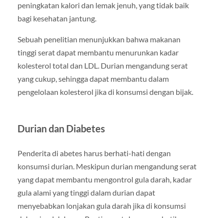
peningkatan kalori dan lemak jenuh, yang tidak baik
bagi kesehatan jantung.
Sebuah penelitian menunjukkan bahwa makanan
tinggi serat dapat membantu menurunkan kadar
kolesterol total dan LDL. Durian mengandung serat
yang cukup, sehingga dapat membantu dalam
pengelolaan kolesterol jika di konsumsi dengan bijak.
Durian dan Diabetes
Penderita di abetes harus berhati-hati dengan
konsumsi durian. Meskipun durian mengandung serat
yang dapat membantu mengontrol gula darah, kadar
gula alami yang tinggi dalam durian dapat
menyebabkan lonjakan gula darah jika di konsumsi