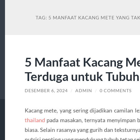
TAG:
5 MANFAAT KACANG METE YANG TA
5 Manfaat Kacang Me
Terduga untuk Tubu
DESEMBER 6, 2024
/
ADMIN
/
0 COMMENTS
Kacang mete, yang sering dijadikan camilan 
thailand
pada masakan, ternyata menyimpan be
biasa. Selain rasanya yang gurih dan teksturn
nutrisi penting yang mendukung tubuh tetap se